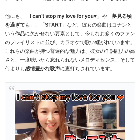
他にも、「
I can’t stop my love for you♥
」や「
夢見る頃
を過ぎても
」、「
START
」など、彼女の楽曲はコナンと
いう作品に欠かせない要素として、今もなお多くのファン
のプレイリストに並び、カラオケで歌い継がれています。
これらの楽曲が持つ普遍的な魅力は、彼女の作詞能力の高
さと、一度聴いたら忘れられないメロディセンス、そして
何よりも
感情豊かな歌声
に裏打ちされています。