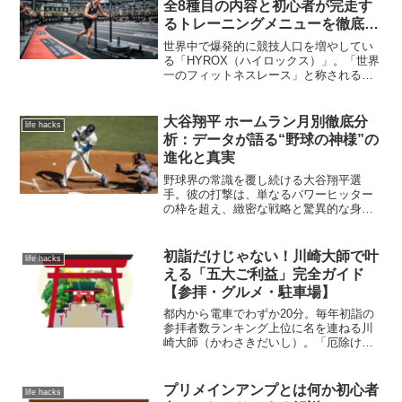
全8種目の内容と初心者が完走す
です。家族との時間は、彼女にとって何
るトレーニングメニューを徹底解
よりも大切なものであり、仕事の原動力
説
でもありました。息子さんや長女さんと
世界中で爆発的に競技人口を増やしてい
の関係も良好で、ブログやSNSからは、
る「HYROX（ハイロックス）」。「世界
温かい家庭の様子がうかがえました。し
一のフィットネスレース」と称されるこ
かし、時間の経過とともに、夫婦間のす
の競技は、単なる筋トレやマラソンとは
れ違いや価値観の変化が生まれたとされ
一線を画す、究極のオールラウンドスポ
ています。仕事と家庭の両立、子どもの
ーツです。この記事では、HYROXの基礎
大谷翔平 ホームラン月別徹底分
life hacks
成長、そして何より大草さん自身の内面
知識から具体的な種目内容、そして初心
析：データが語る“野球の神様”の
的な変化が、離婚という決断に繋がって
者がまず取り組むべきトレーニングメニ
いったようです。表舞台では常に笑顔を
進化と真実
ューまで徹底解説します。
見せていた彼女ですが、その裏では様々
野球界の常識を覆し続ける大谷翔平選
な葛藤があったことでしょう。最終的
手。彼の打撃は、単なるパワーヒッター
に、お互いの人生にとって最善の選択と
の枠を超え、緻密な戦略と驚異的な身体
して、離婚に至ったと語られています。
能力が融合した芸術と呼ぶにふさわしい
ものです。特に、本塁打は彼の打撃力の
象徴であり、ファンを熱狂させる最大の
初詣だけじゃない！川崎大師で叶
life hacks
魅力の一つです。本稿では、大谷選手の
える「五大ご利益」完全ガイド
ホームラン数を月別に徹底的に分析し、
【参拝・グルメ・駐車場】
その裏に隠された傾向や進化、そして
「野球の神様」と称される所以をデータ
都内から電車でわずか20分。毎年初詣の
から紐解きます。2024年シーズンの最新
参拝者数ランキング上位に名を連ねる川
データから過去の軌跡まで、詳細な数字
崎大師（かわさきだいし）。「厄除け」
と専門的な視点から、大谷翔平の本塁打
で有名ですが、実は交通安全・商売繁
の真実に迫ります。
盛・健康長寿・縁結びまで、幅広い願い
を叶えてくれる最強のパワースポットで
プリメインアンプとは何か初心者
life hacks
あることをご存知でしょうか？本記事で