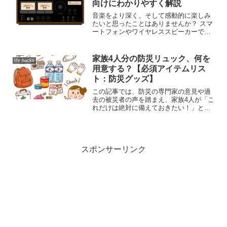
向けにわかりやすく解説
は、初めて訪れる人でも失敗しない「川
崎大師の歩き方」を徹底解説します。家
音楽をより深く、そして感動的に楽しみ
族連れはもちろん、一人旅やデートコー
たいと思ったことはありませんか？ スマ
スを計画中の方も、これを読めば準備万
ートフォンやワイヤレススピーカーで手
端です！
軽に音楽を聴く時代ですが、本格的なオ
ーディオシステムでお気に入りの曲を再
生した時の臨場感と迫力は、別格です。
家族4人分の防災リュック、何を
life hacks
そんな本格オーディオの...
用意する？【必須アイテムリス
ト：防災グッズ】
この記事では、防災の専門家の意見や過
去の被災者の声を踏まえ、家族4人が「こ
れだけは絶対に備えておきたい！」とい
う必須アイテムを厳選してご紹介しま
す。単なるリストアップではなく、「な
ぜこれが必要なのか」「どのように選べ
ば良いのか」という理由や選び方のポイ
ントも分かりやすく解説します。この記
スポンサーリンク
事を読むことで、あなたは家族を守るた
めの確かな第一歩を踏み出せるはずで
す。無駄なく、そして効果的な防災リュ
ックの準備を通して、万が一の事態に備
え、大切な家族の安全を確保しましょ
う。