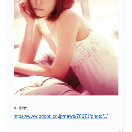
引用元：
https://www.oricon.co.jp/news/78671/photo/1/