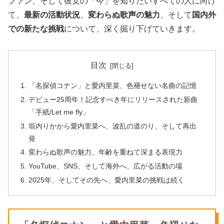
ファン、そして彼女の「今」を知りたいすべての人に向け
て、
最新の活動状況
、
変わらぬ歌声の魅力
、そして
国内外
での新たな挑戦
について、深く掘り下げていきます。
目次
「名探偵コナン」と愛内里菜、色褪せない名曲の記憶
デビュー25周年！記念すべき年にリリースされた新曲
「手紙/Let me fly」
垣内りかから愛内里菜へ、波乱の道のり、そして再出
発
変わらぬ歌声の魅力、年齢を重ねて深まる表現力
YouTube、SNS、そして海外へ、広がる活動の場
2025年、そしてその先へ、愛内里菜の挑戦は続く