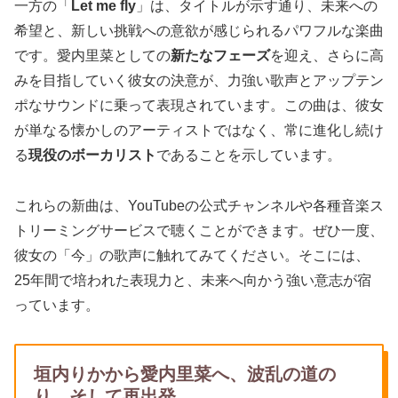
一方の「
Let me fly
」は、タイトルが示す通り、未来への
希望と、新しい挑戦への意欲が感じられるパワフルな楽曲
です。愛内里菜としての
新たなフェーズ
を迎え、さらに高
みを目指していく彼女の決意が、力強い歌声とアップテン
ポなサウンドに乗って表現されています。この曲は、彼女
が単なる懐かしのアーティストではなく、常に進化し続け
る
現役のボーカリスト
であることを示しています。
これらの新曲は、YouTubeの公式チャンネルや各種音楽ス
トリーミングサービスで聴くことができます。ぜひ一度、
彼女の「今」の歌声に触れてみてください。そこには、
25年間で培われた表現力と、未来へ向かう強い意志が宿
っています。
垣内りかから愛内里菜へ、波乱の道の
り、そして再出発