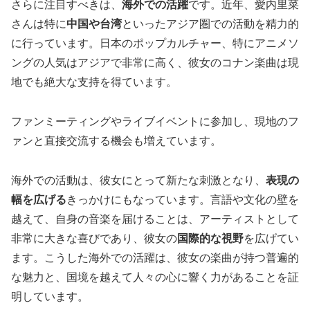
さらに注目すべきは、
海外での活躍
です。近年、愛内里菜
さんは特に
中国や台湾
といったアジア圏での活動を精力的
に行っています。日本のポップカルチャー、特にアニメソ
ングの人気はアジアで非常に高く、彼女のコナン楽曲は現
地でも絶大な支持を得ています。
ファンミーティングやライブイベントに参加し、現地のフ
ァンと直接交流する機会も増えています。
海外での活動は、彼女にとって新たな刺激となり、
表現の
幅を広げる
きっかけにもなっています。言語や文化の壁を
越えて、自身の音楽を届けることは、アーティストとして
非常に大きな喜びであり、彼女の
国際的な視野
を広げてい
ます。こうした海外での活躍は、彼女の楽曲が持つ普遍的
な魅力と、国境を越えて人々の心に響く力があることを証
明しています。