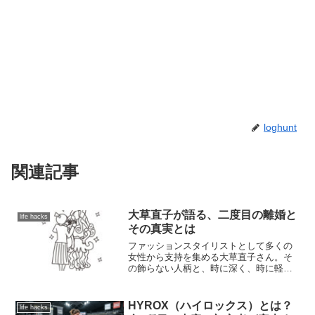
loghunt
関連記事
大草直子が語る、二度目の離婚と
life hacks
その真実とは
ファッションスタイリストとして多くの
女性から支持を集める大草直子さん。そ
の飾らない人柄と、時に深く、時に軽や
かに語られる言葉は、多くの共感を呼ん
でいます。華やかなキャリアの裏側で、
彼女の人生には大きな転機がありまし
HYROX（ハイロックス）とは？
life hacks
た。それは、長年連れ添った夫との離婚