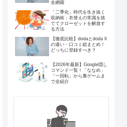
全網羅
「二季化」時代を生き抜く
収納術：衣替えの常識を捨
ててクローゼットを解放す
る方法
【徹底比較】dodaとdoda X
の違い・口コミ総まとめ！
どっちに登録すべき？
【2026年最新】Google隠し
コマンド一覧！「ななめ」
「一回転」から裏ゲームま
で全紹介