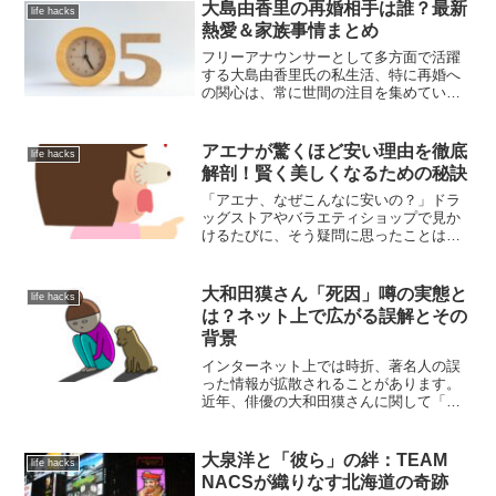
ました。しかし、あれから彼の“今”はどう
大島由香里の再婚相手は誰？最新
life hacks
なっているのでしょうか。この記事で
熱愛＆家族事情まとめ
は、エクシア合同会社の元代表であるか
けるんの、これまでの経歴から過去の騒
フリーアナウンサーとして多方面で活躍
動、現在のSNS活動、そして今後の復帰
する大島由香里氏の私生活、特に再婚へ
の可能性に至るまで、最新情報を交えな
の関心は、常に世間の注目を集めていま
がら徹底的に解説します。彼の真の姿を
す。現時点において、大島氏の再婚は確
知りたい方は必見です。
認されていませんが、彼女自身の再婚に
対する率直な発言や、ある著名な人物と
アエナが驚くほど安い理由を徹底
life hacks
の公になった関係性が、多くの憶測と期
解剖！賢く美しくなるための秘訣
待を呼んでいます。
「アエナ、なぜこんなに安いの？」ドラ
ッグストアやバラエティショップで見か
けるたびに、そう疑問に思ったことはあ
りませんか？高品質な化粧品や美容アイ
テムが、驚くほどの低価格で手に入るア
エナ。その秘密を知れば、賢く美しくな
大和田獏さん「死因」噂の実態と
life hacks
るためのヒントが見つかるかもしれませ
は？ネット上で広がる誤解とその
ん。今回は、アエナが安い理由を徹底的
背景
に解剖し、その魅力に迫ります。
インターネット上では時折、著名人の誤
った情報が拡散されることがあります。
近年、俳優の大和田獏さんに関して「死
因」という言葉が検索されることが増
え、一部で誤解が広まっているようで
す。しかし、結論から申し上げると、大
大泉洋と「彼ら」の絆：TEAM
life hacks
和田獏さんは現在もご健在で、多岐にわ
NACSが織りなす北海道の奇跡
たる分野でご活躍されています。では、