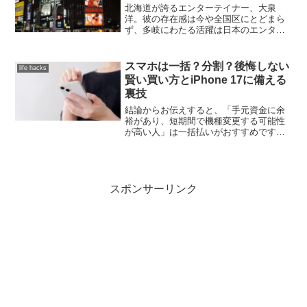
なぜこのような誤解が生まれたのでしょ
北海道が誇るエンターテイナー、大泉
うか。その発端から、ネット上での情報
洋。彼の存在感は今や全国区にとどまら
伝達の課題までを紐解きます。
ず、多岐にわたる活躍は日本のエンタメ
界に欠かせないものとなっています。し
かし、彼を語る上で決して忘れてはなら
ない存在がいます。それは、彼が所属す
スマホは一括？分割？後悔しない
life hacks
る演劇ユニット、TEAM NACSです。大
賢い買い方とiPhone 17に備える
泉洋という個の魅力が光る一方で、
裏技
TEAM NACSという「彼ら」との絆こそ
が、彼の、そして彼ら全体の「北海道の
結論からお伝えすると、「手元資金に余
奇跡」を織りなしていると言えるでしょ
裕があり、短期間で機種変更する可能性
う。
が高い人」は一括払いがおすすめです。
総支払額を抑えられ、家計管理もシンプ
ルになります。一方、「現金を温存した
い」「毎月の出費を平準化したい」人に
は分割・ローン払いが適しているでしょ
う。ただし、分割払いには実質的な金利
スポンサーリンク
や事務手数料、そして機種返却プログラ
ムの複雑な条件が潜んでいることも。ま
ずは以下の比較表で、自分に合う購入パ
ターンをサッと確認してみてください。